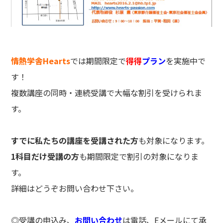
情熱学舎Hearts
では期間限定で
得得
プラン
を実施中で
す！
複数講座の同時・連続受講で大幅な割引を受けられま
す。
すでに私たちの講座を受講された方
も対象になります。
1科目だけ受講の方
も期間限定で割引の対象になりま
す。
詳細はどうぞお問い合わせ下さい。
◎受講の申込み、
お問い合わせ
は電話、Eメールにて承