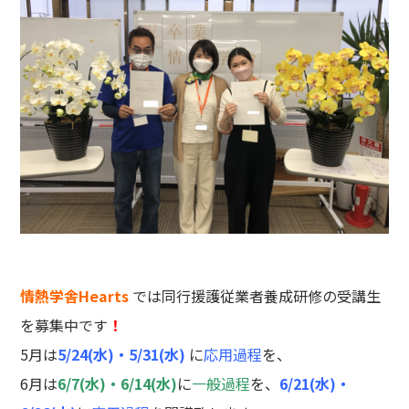
情熱学舎Hearts
では同行援護従業者養成研修の受講生
を募集中です
！
5月は
5/24(水)・5/31(水)
に
応用過程
を、
6月は
6/7(水)・6/14(水)
に
一般過程
を、
6/21(水)・