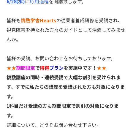
6/28(水)
に
応用過程
を開講致します。
皆様も
情熱学舎Hearts
の従業者養成研修を受講され、
視覚障害を持たれた方々のガイドとして活躍してみませ
んか。
皆様の受講、お問い合わせをお待ちしております。
★★
期間限定
で
得得
プラン
を実施中です！
★★
複数講座の同時・連続受講で大幅な割引を受けられま
す。
すでに私たちの講座を受講された方
も対象になりま
す。
1科目だけ受講の方も期間限定で割引の対象になりま
す。
詳細について、どうぞお問い合わせ下さい。